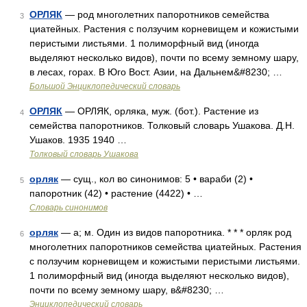
ОРЛЯК
— род многолетних папоротников семейства
3
циатейных. Растения с ползучим корневищем и кожистыми
перистыми листьями. 1 полиморфный вид (иногда
выделяют несколько видов), почти по всему земному шару,
в лесах, горах. В Юго Вост. Азии, на Дальнем&#8230; …
Большой Энциклопедический словарь
ОРЛЯК
— ОРЛЯК, орляка, муж. (бот.). Растение из
4
семейства папоротников. Толковый словарь Ушакова. Д.Н.
Ушаков. 1935 1940 …
Толковый словарь Ушакова
орляк
— сущ., кол во синонимов: 5 • вараби (2) •
5
папоротник (42) • растение (4422) • …
Словарь синонимов
орляк
— а; м. Один из видов папоротника. * * * орляк род
6
многолетних папоротников семейства циатейных. Растения
с ползучим корневищем и кожистыми перистыми листьями.
1 полиморфный вид (иногда выделяют несколько видов),
почти по всему земному шару, в&#8230; …
Энциклопедический словарь