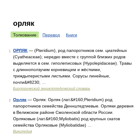
орляк
Толкование
Перевод
Книги
ОРЛЯК
— (Pteridium), род папоротников сем. циатейных
1
(Cyatheaceae); нередко вместе с группой близких родов
выделяется в сем. гиполеписовых (Hypolepidaсеае). Травы
с длинноползучим корневищем и жёсткими,
триждыперистыми листьями. Сорусы линейные,
почти&#8230; …
Биологический энциклопедический словарь
Орляк
— Орляк: Орляк (лат.&#160;Pteridium) род
2
папоротников семейства Деннштедтиевые. Орляки деревня
в Велижском районе Смоленской области России.
Орляковые (лат.&#160;Myliobatis) род крупных скатов
семейства Орляковые (Myliobatidae) …
Википедия