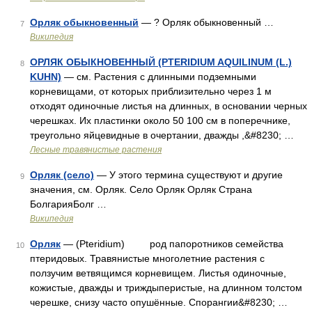
Орляк обыкновенный
— ? Орляк обыкновенный …
7
Википедия
ОРЛЯК ОБЫКНОВЕННЫЙ (PTERIDIUM AQUILINUM (L.)
8
KUHN)
— см. Растения с длинными подземными
корневищами, от которых приблизительно через 1 м
отходят одиночные листья на длинных, в основании черных
черешках. Их пластинки около 50 100 см в поперечнике,
треугольно яйцевидные в очертании, дважды ,&#8230; …
Лесные травянистые растения
Орляк (село)
— У этого термина существуют и другие
9
значения, см. Орляк. Село Орляк Орляк Страна
БолгарияБолг …
Википедия
Орляк
— (Pteridium) род папоротников семейства
10
птеридовых. Травянистые многолетние растения с
ползучим ветвящимся корневищем. Листья одиночные,
кожистые, дважды и триждыперистые, на длинном толстом
черешке, снизу часто опушённые. Спорангии&#8230; …